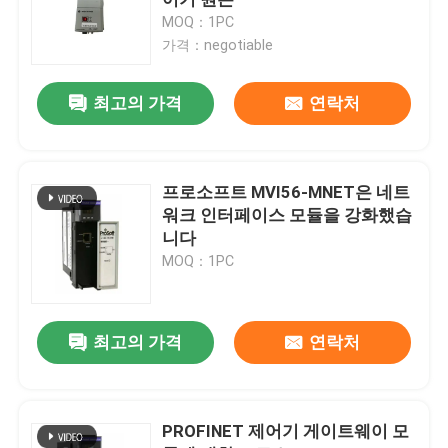
MOQ：1PC
가격：negotiable
벤틀리 네바다 진동 모니터링 시스템
최고의 가격
연락처
PLC GE 화낙
시멘스 시마틱 모듈
프로소프트 MVI56-MNET은 네트
워크 인터페이스 모듈을 강화했습
니다
슈나이더 모디콘 PLC
MOQ：1PC
에머슨 오베이션 Dcs
최고의 가격
연락처
하니웰 자동화 모듈
PROFINET 제어기 게이트웨이 모
폭스보로 DCS 시스템