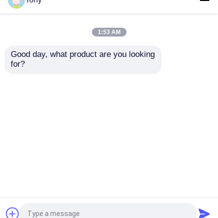
0XC03 PLC SIMATIC 통
4GE00-0AB0 SIMATIC
신 전자 공학 모듈
S7, 입력 모듈
1:53 AM
최고의 가격
최고의 가격
Good day, what product are you looking 
for?
연락처
연락처
더 많은 것을 전망하십시
오
홈
사이트맵
연락처
Desktop Site
사이트맵
Privacy Policy
품질
프로그램 논리 제어기 PLC
중국 공
장.Copyright © 2026 Wuhan Sean Automation