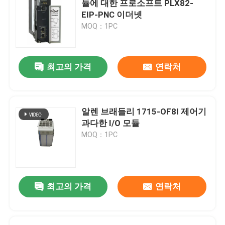
듈에 대한 프로소프트 PLX82-
EIP-PNC 이더넷
트리코넥스 트리콘
MOQ：1PC
B&R 모듈
최고의 가격
연락처
PILZ 모듈
알렌 브래들리 1715-OF8I 제어기
벡호프 PLC 모듈
과다한 I/O 모듈
MOQ：1PC
바흐만 전력 모듈
ICS 컨트롤러
최고의 가격
연락처
PLC 시스템 부품