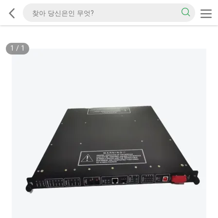
1
/
1