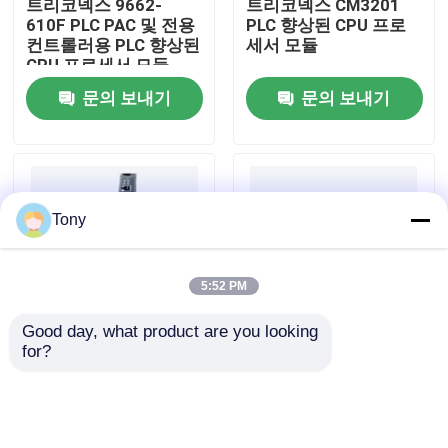
트리코넥스 9662-
트리코넥스 CM3201
610F PLC PAC 및 전용
PLC 향상된 CPU 프로
컨트롤러용 PLC 향상된
세서 모듈
공장 투어
CPU 프로세서 모듈
문의 보내기
문의 보내기
품질 관리
저희와 연락
Tony
인용 을 요청 하십시오
5:52 PM
프로그램 논리 제어기 PLC
Good day, what product are you looking 
for?
트리콘엑스 3008 메인
트리콘엑스 3625 인벤
알렌 브래들리 PLC 모듈
프로세서 모듈 DCS 분
시스 트리콘 디지털 출
산 제어 방식
력 모듈 24VDC
ABB PLC 모듈
문의 보내기
문의 보내기