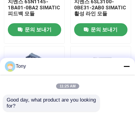
지멘스 6SN1145-
지멘스 6SL3100-
1BA01-0BA2 SIMATIC
0BE31-2AB0 SIMATIC
피드백 모듈
활성 라인 모듈
공장 투어
문의 보내기
문의 보내기
품질 관리
저희와 연락
Tony
인용 을 요청 하십시오
11:25 AM
프로그램 논리 제어기 PLC
Good day, what product are you looking 
for?
지멘스 6SL3130-
지멘스 6SL3120-
알렌 브래들리 PLC 모듈
7TE21-6AA3 SIMATIC
2TE15-0AA4 SIMATIC
활성 라인 모듈
두배 모터 모듈
ABB PLC 모듈
문의 보내기
문의 보내기