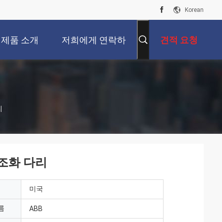
Korean
제품 소개
저희에게 연락하
견적 요청
십시오
리
 조화 다리
미국
름
ABB