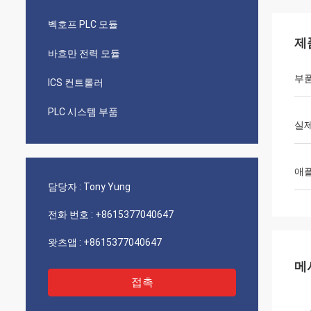
벡호프 PLC 모듈
제
바흐만 전력 모듈
부품
ICS 컨트롤러
PLC 시스템 부품
실제
애
담당자 :
Tony Yung
전화 번호 :
+8615377040647
왓츠앱 :
+8615377040647
메
접촉