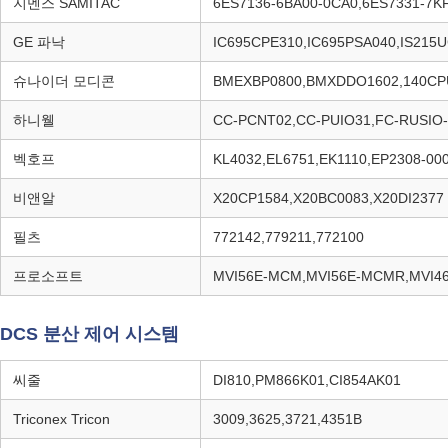
지멘스 SAMITAC
6ES7136-6BA00-0CA0,6ES7331-7K
GE 파낙
IC695CPE310,IC695PSA040,IS215
슈나이더 모디콘
BMEXBP0800,BMXDDO1602,140CP
하니웰
CC-PCNT02,CC-PUIO31,FC-RUSIO-
벡호프
KL4032,EL6751,EK1110,EP2308-00
비앤알
X20CP1584,X20BC0083,X20DI2377
필츠
772142,779211,772100
프로소프트
MVI56E-MCM,MVI56E-MCMR,MVI4
DCS 분산 제어 시스템
씨줄
DI810,PM866K01,CI854AK01
Triconex Tricon
3009,3625,3721,4351B