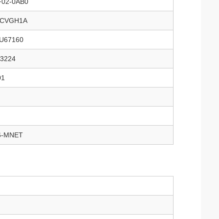
F02-0AB0
UCVGH1A
U67160
3224
01
6-MNET