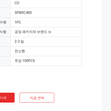
CO
SPBRC400
 수량
1PC
 사항
공장 패키지와 브랜드 뉴
2-3 일
전신환
주당 100PCS
 가격
지금 연락