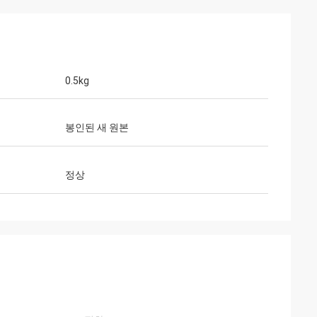
0.5kg
봉인된 새 원본
정상