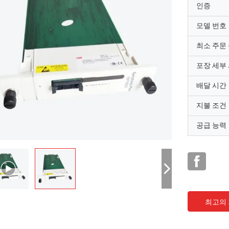
인증
모델 번호
최소 주문
포장 세부
배달 시간
지불 조건
공급 능력
최고의