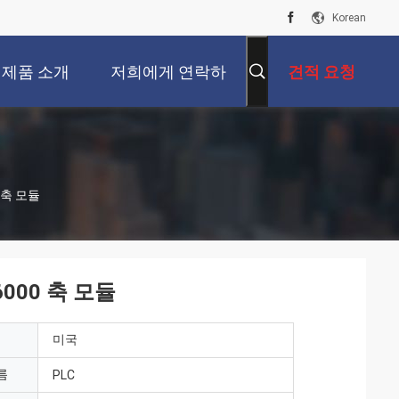
Korean
제품 소개
저희에게 연락하
견적 요청
십시오
 축 모듈
000 축 모듈
미국
름
PLC