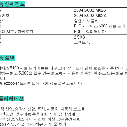
품 상세정보
델
2094-BC02-M02S
품번호
2094-BC02-M02S
랜드
알렌 브래들리
술
PLC 키네틱스 6000 서보 드
터 시트 / 카탈로그
PDF는 정리됩니다
량
2.5 KG
태
브랜드 뉴
품 설명
틱스 5100 서보 드라이브는 내부 고체 상태 모터 단락 보호를 사용합니다
하는 최고 5,000을 할수 있는 회로에서 사용하기 위해 한 퓨즈 또는 회로
단기
98-exxxx-er 드라이브에 대한 용도로 권고됩니다.
플리케이션
전력 산업, 승강기 산업, 주차, 자동차, 자동차 보조물.
feed 산업, 알루미늄 용융제련 기계, 냉각 업계.
steel 산업, 연소 제어 시스템, 비철 금속 용융제련.
glass 산업, 건설 기계, 섬유 기계, 물 처리