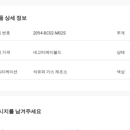
품 상세 정보
 번호
무게
2094-BC02-M02S
 가격
네고티에이블드
상태
플리케이션
석유와 가스 제조소
색상
시지를 남겨주세요