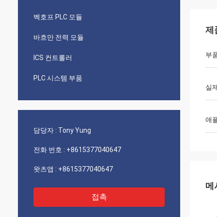
벡호프 PLC 모듈
제
바흐만 전력 모듈
부품
ICS 컨트롤러
PLC 시스템 부품
실제
애
담당자 :
Tony Yung
전화 번호 :
+8615377040647
왓츠앱 :
+8615377040647
메
접촉