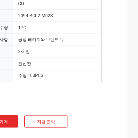
CO
2094-BC02-M02S
 수량
1PC
 사항
공장 패키지와 브랜드 뉴
2-3 일
전신환
주당 100PCS
 가격
지금 연락