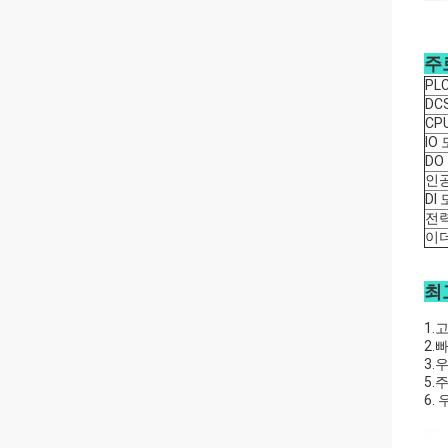
주
PL
DC
CP
IO
DO
인공
DI
전
이
최
1.
2.
3.
5.
6.