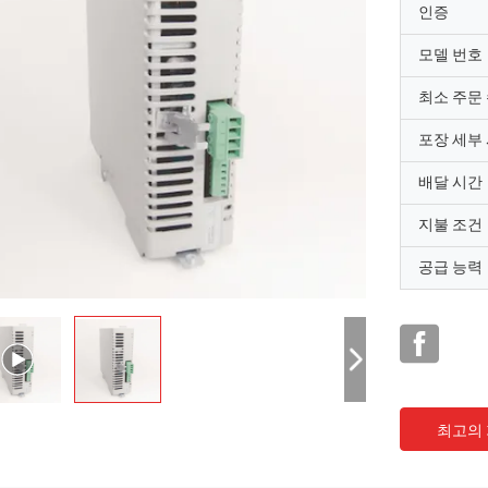
인증
모델 번호
최소 주문
포장 세부
배달 시간
지불 조건
공급 능력
최고의