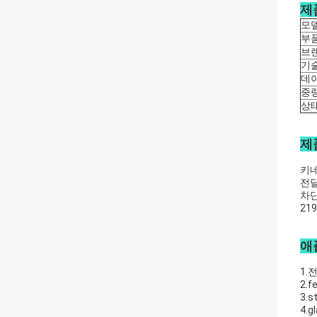
제
모
부
브
기
데이
중
상
제
키네
전달
차
21
애
1.
2.
3.
4.